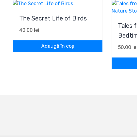
The Secret Life of Birds
Tales 
40,00
lei
Bedtim
Adaugă în coș
50,00
le