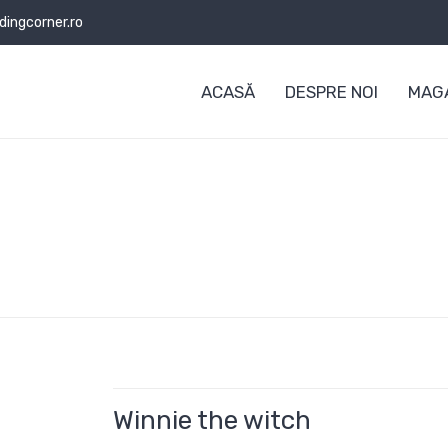
ingcorner.ro
ACASĂ
DESPRE NOI
MAGA
Winnie the witch