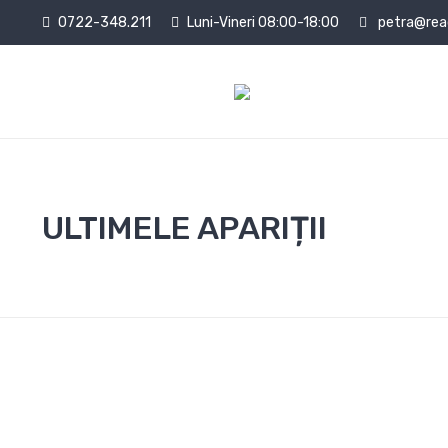
0722-348.211
Luni-Vineri 08:00-18:00
petra@read
ULTIMELE APARIȚII