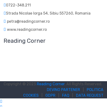
0722-348.211
Strada Nicolae Iorga 54, Sibiu 557260, Romania
petra@readingcorner.ro
www.readingcorner.ro
Reading Corner
Copyright © 2023
Reading Corner
. All Rights Reserved.
DEVINO PARTENER
|
POLITICA
COOKIES
|
GDPR
|
FAQ
|
DATA REQUEST