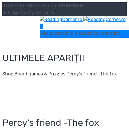
0722-348.211
Luni-Vineri 08:00-18:00
petra@readingcorner.ro
0
was successfully added to your cart.
ULTIMELE APARIȚII
Shop
Board games & Puzzles
Percy’s friend -The fox
Percy’s friend -The fox