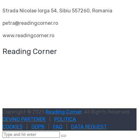
Strada Nicolae Iorga 54, Sibiu 557260, Romania
petra@readingcorner.ro
www.readingcorner.ro
Reading Corner
Copyright © 2023
Reading Corner
. All Rights Reserved.
DEVINO PARTENER
|
POLITICA
COOKIES
|
GDPR
|
FAQ
|
DATA REQUEST