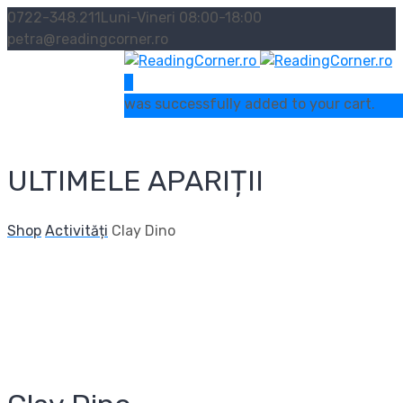
0722-348.211
Luni-Vineri 08:00-18:00
petra@readingcorner.ro
0
was successfully added to your cart.
ULTIMELE APARIȚII
Shop
Activități
Clay Dino