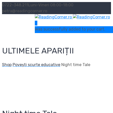
0722-348.211
Luni-Vineri 08:00-18:00
petra@readingcorner.ro
0
was successfully added to your cart.
ULTIMELE APARIȚII
Shop
Povești scurte educative
Night time Tale