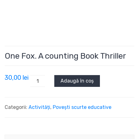
One Fox. A counting Book Thriller
30,00
lei
Adaugă în coș
Categorii:
Activități
,
Povești scurte educative