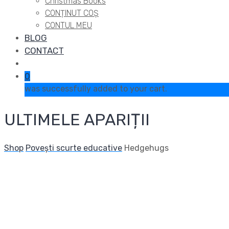
Christmas Books
CONȚINUT COȘ
CONTUL MEU
BLOG
CONTACT
0
was successfully added to your cart.
ULTIMELE APARIȚII
Shop
Povești scurte educative
Hedgehugs