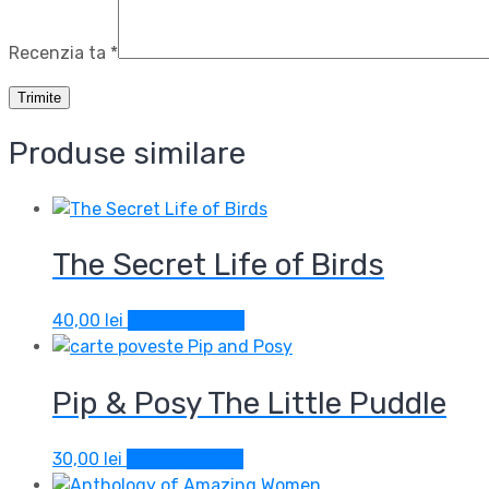
Recenzia ta
*
Produse similare
The Secret Life of Birds
40,00
lei
Adaugă în coș
Pip & Posy The Little Puddle
30,00
lei
Adaugă în coș