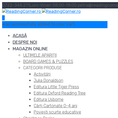
0722-348.211
Luni-Vineri 08:00-18:00
petra@readingcorne
0
was successfully added to your cart.
ACASĂ
DESPRE NOI
MAGAZIN ONLINE
ULTIMELE APARIȚII
BOARD GAMES & PUZZLES
CATEGORII PRODUSE
Activități
Julia Donaldson
Editura Little Tiger Press
Editura Oxford Reading Tree
Editura Usborne
Cărți Cartonate 0-4 ani
Povești scurte educative