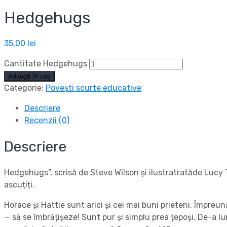
Hedgehugs
35,00
lei
Cantitate Hedgehugs
Adaugă în coș
Categorie:
Povești scurte educative
Descriere
Recenzii (0)
Descriere
Hedgehugs”, scrisă de Steve Wilson și ilustratratăde Lucy Ta
ascuțiți.
Horace și Hattie sunt arici și cei mai buni prieteni. Împreu
— să se îmbrățișeze! Sunt pur și simplu prea țepoși. De-a lun