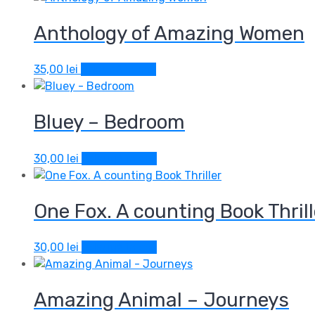
Anthology of Amazing Women
35,00
lei
Adaugă în coș
Bluey – Bedroom
30,00
lei
Adaugă în coș
One Fox. A counting Book Thrill
30,00
lei
Adaugă în coș
Amazing Animal – Journeys