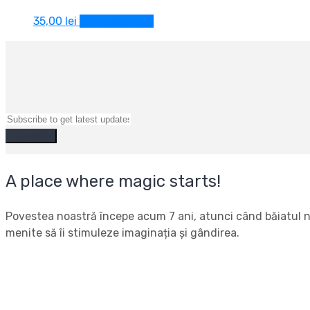
35,00
lei
Adaugă în coș
A place where magic starts!
Povestea noastră începe acum 7 ani, atunci când băiatul nos
menite să îi stimuleze imaginația și gândirea.