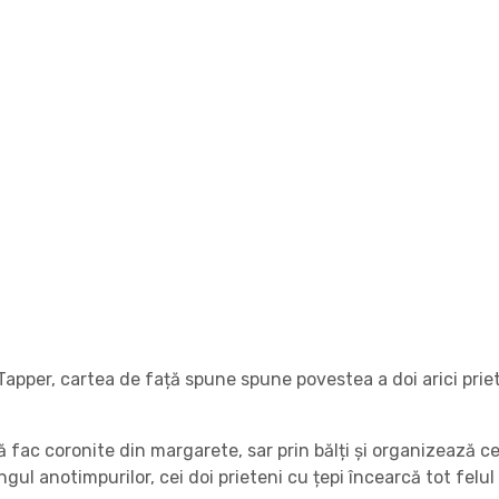
pper, cartea de față spune spune povestea a doi arici prieteni
nă fac coronite din margarete, sar prin bălți și organizează c
gul anotimpurilor, cei doi prieteni cu țepi încearcă tot felul