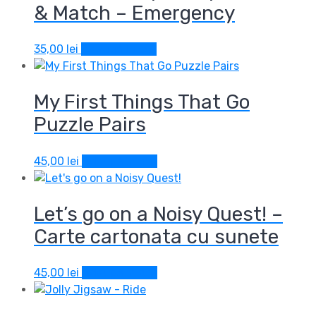
& Match – Emergency
35,00
lei
Adaugă în coș
My First Things That Go
Puzzle Pairs
45,00
lei
Adaugă în coș
Let’s go on a Noisy Quest! –
Carte cartonata cu sunete
45,00
lei
Adaugă în coș