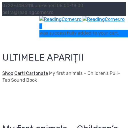
0722-348.211
Luni-Vineri 08:00-18:00
petra@readingcorner.ro
0
was successfully added to your cart.
ULTIMELE APARIȚII
Shop
Carti Cartonate
My first animals – Children’s Pull-
Tab Sound Book