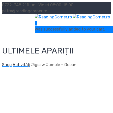
0722-348.211
Luni-Vineri 08:00-18:00
petra@readingcorner.ro
0
was successfully added to your cart.
ULTIMELE APARIȚII
Shop
Activități
Jigsaw Jumble – Ocean