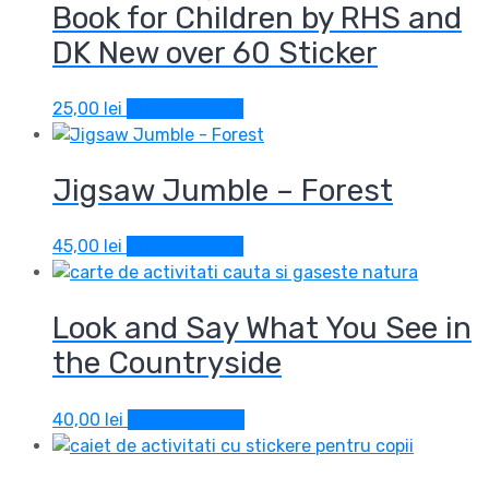
Book for Children by RHS and
DK New over 60 Sticker
25,00
lei
Adaugă în coș
Jigsaw Jumble – Forest
45,00
lei
Adaugă în coș
Look and Say What You See in
the Countryside
40,00
lei
Adaugă în coș