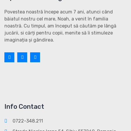
Povestea noastră începe acum 7 ani, atunci când
băiatul nostru cel mare, Noah, a venit în familia
noastră. Cu timpul, am început să căutăm pe lângă
jucării, si cărți pentru copii, menite să îi stimuleze
imaginația și gândirea.
Info Contact
0722-348.211
Strada Nicolae Iorga 54, Sibiu 557260, Romania