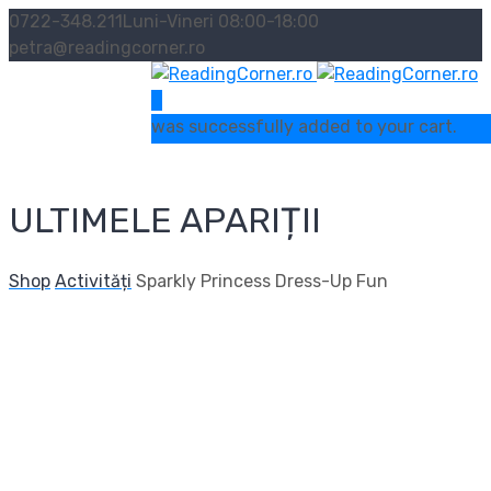
0722-348.211
Luni-Vineri 08:00-18:00
petra@readingcorner.ro
0
was successfully added to your cart.
ULTIMELE APARIȚII
Shop
Activități
Sparkly Princess Dress-Up Fun