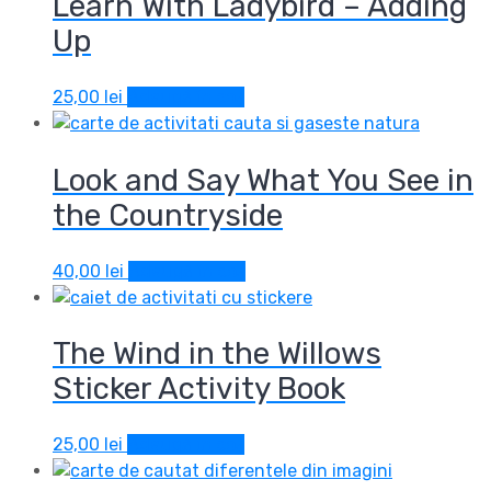
Learn With Ladybird – Adding
Up
25,00
lei
Adaugă în coș
Look and Say What You See in
the Countryside
40,00
lei
Adaugă în coș
The Wind in the Willows
Sticker Activity Book
25,00
lei
Adaugă în coș