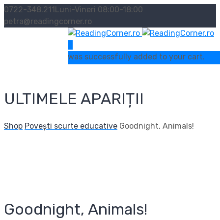
0722-348.211
Luni-Vineri 08:00-18:00
petra@readingcorner.ro
0
was successfully added to your cart.
ULTIMELE APARIȚII
Shop
Povești scurte educative
Goodnight, Animals!
Goodnight, Animals!