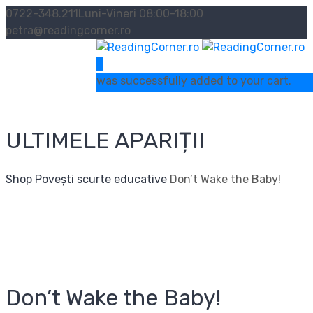
0722-348.211
Luni-Vineri 08:00-18:00
petra@readingcorner.ro
0
was successfully added to your cart.
ULTIMELE APARIȚII
Shop
Povești scurte educative
Don’t Wake the Baby!
Don’t Wake the Baby!