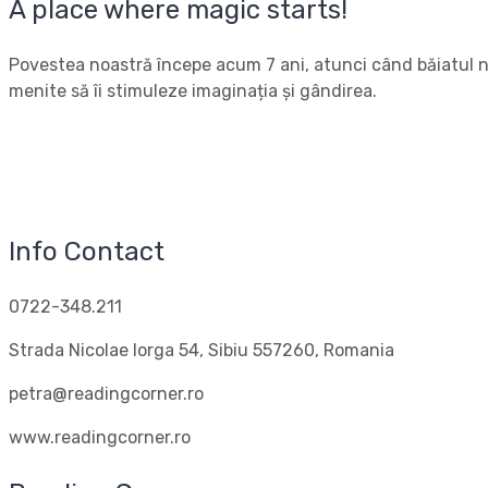
A place where magic starts!
Povestea noastră începe acum 7 ani, atunci când băiatul nos
menite să îi stimuleze imaginația și gândirea.
Info Contact
0722-348.211
Strada Nicolae Iorga 54, Sibiu 557260, Romania
petra@readingcorner.ro
www.readingcorner.ro