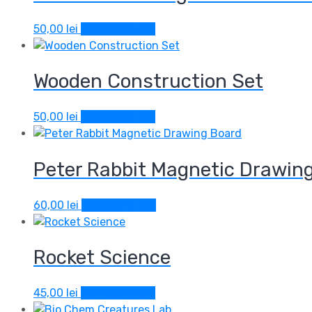
50,00
lei
Adaugă în coș
Wooden Construction Set
50,00
lei
Adaugă în coș
Peter Rabbit Magnetic Drawin
60,00
lei
Adaugă în coș
Rocket Science
45,00
lei
Adaugă în coș