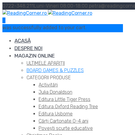
0722-348.211
Luni-Vineri 08:00-18:00
petra@readingcorne
0
was successfully added to your cart.
ACASĂ
DESPRE NOI
MAGAZIN ONLINE
ULTIMELE APARIȚII
BOARD GAMES & PUZZLES
CATEGORII PRODUSE
Activități
Julia Donaldson
Editura Little Tiger Press
Editura Oxford Reading Tree
Editura Usborne
Cărți Cartonate 0-4 ani
Povești scurte educative