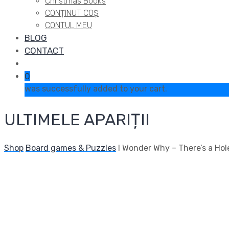
Christmas Books
CONȚINUT COȘ
CONTUL MEU
BLOG
CONTACT
0
was successfully added to your cart.
ULTIMELE APARIȚII
Shop
Board games & Puzzles
I Wonder Why – There’s a Hol