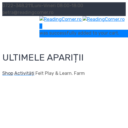
0722-348.211
Luni-Vineri 08:00-18:00
petra@readingcorner.ro
0
was successfully added to your cart.
ULTIMELE APARIȚII
Shop
Activități
Felt Play & Learn. Farm