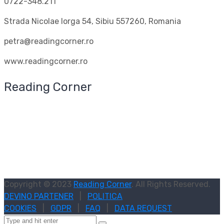
0722-348.211
Strada Nicolae Iorga 54, Sibiu 557260, Romania
petra@readingcorner.ro
www.readingcorner.ro
Reading Corner
Copyright © 2023
Reading Corner
. All Rights Reserved.
DEVINO PARTENER
|
POLITICA
COOKIES
|
GDPR
|
FAQ
|
DATA REQUEST