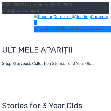
0722-348.211
Luni-Vineri 08:00-18:00
petra@readingcorner.ro
0
was successfully added to your cart.
ULTIMELE APARIȚII
Shop
Storybook Collection
Stories for 3 Year Olds
Stories for 3 Year Olds