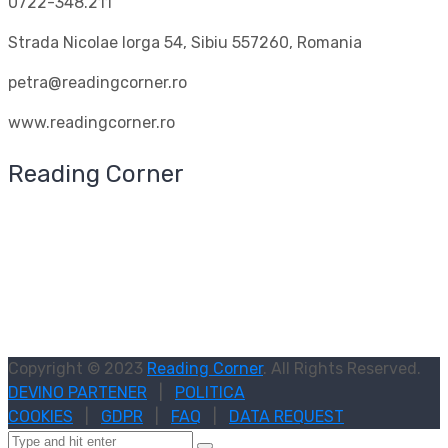
0722-348.211
Strada Nicolae Iorga 54, Sibiu 557260, Romania
petra@readingcorner.ro
www.readingcorner.ro
Reading Corner
Copyright © 2023
Reading Corner
. All Rights Reserved.
DEVINO PARTENER
|
POLITICA
COOKIES
|
GDPR
|
FAQ
|
DATA REQUEST