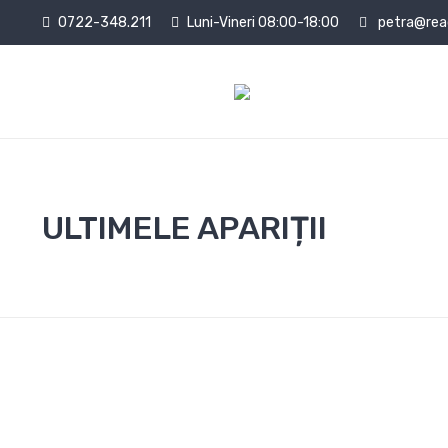
0722-348.211
Luni-Vineri 08:00-18:00
petra@read
ULTIMELE APARIȚII