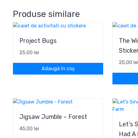
Produse similare
Project Bugs
The Wi
Sticke
25,00
lei
25,00
le
Adaugă în coș
Jigsaw Jumble – Forest
Let’s 
45,00
lei
Had A