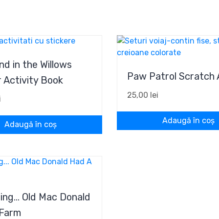
nd in the Willows
Paw Patrol Scratch 
r Activity Book
25,00
lei
i
Adaugă în coș
Adaugă în coș
Sing… Old Mac Donald
 Farm