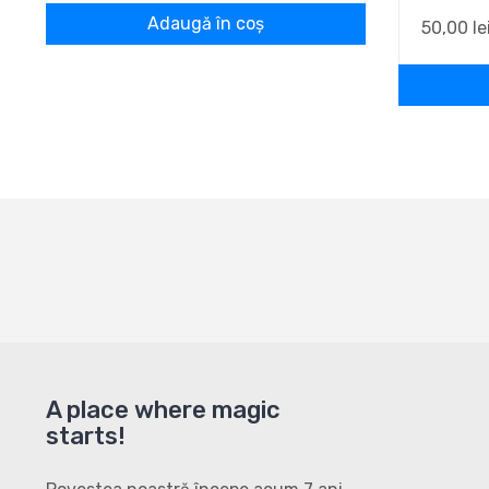
Adaugă în coș
50,00
le
A place where magic
starts!