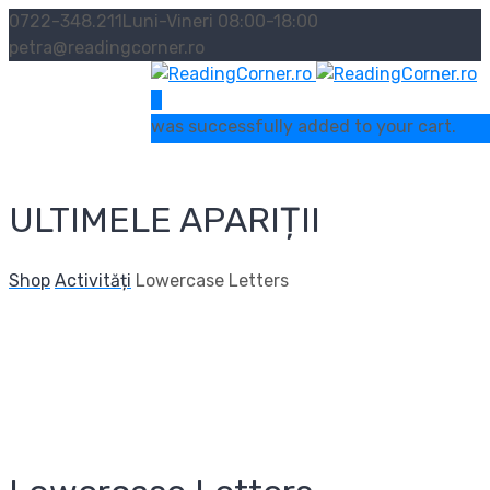
0722-348.211
Luni-Vineri 08:00-18:00
petra@readingcorner.ro
0
was successfully added to your cart.
ULTIMELE APARIȚII
Shop
Activități
Lowercase Letters