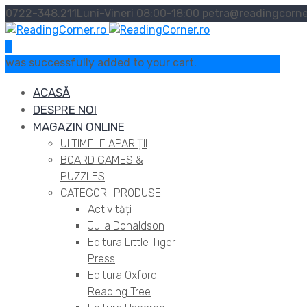
0722-348.211
Luni-Vineri 08:00-18:00
petra@readingcorne
0
was successfully added to your cart.
ACASĂ
DESPRE NOI
MAGAZIN ONLINE
ULTIMELE APARIȚII
BOARD GAMES &
PUZZLES
CATEGORII PRODUSE
Activități
Julia Donaldson
Editura Little Tiger
Press
Editura Oxford
Reading Tree