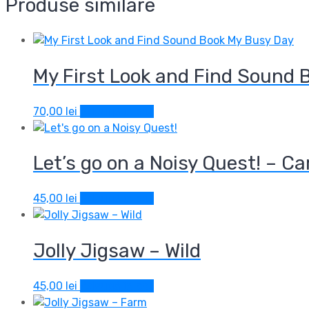
Produse similare
My First Look and Find Sound 
70,00
lei
Adaugă în coș
Let’s go on a Noisy Quest! – C
45,00
lei
Adaugă în coș
Jolly Jigsaw – Wild
45,00
lei
Adaugă în coș