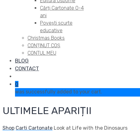
Editura Usborne
Cărți Cartonate 0-4
ani
Povești scurte
educative
Christmas Books
CONȚINUT COȘ
CONTUL MEU
BLOG
CONTACT
0
was successfully added to your cart.
ULTIMELE APARIȚII
Shop
Carti Cartonate
Look at Life with the Dinosaurs