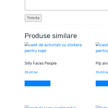
Produse similare
Silly Faces People
Pip an
25,00
lei
35,00
le
Adaugă în coș
Adaugă