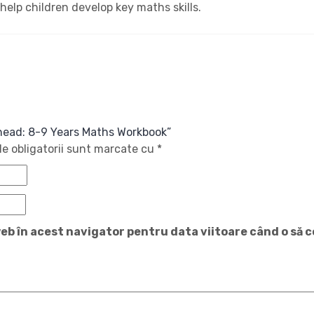
elp children develop key maths skills.
 Ahead: 8-9 Years Maths Workbook”
e obligatorii sunt marcate cu
*
web în acest navigator pentru data viitoare când o să