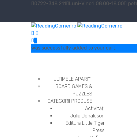
0722-348.211
Luni-Vineri 08:00-18:00
pet
0
was successfully added to your cart.
ULTIMELE APARIȚII
BOARD GAMES &
PUZZLES
CATEGORII PRODUSE
Activități
Julia Donaldson
Editura Little Tiger
Press