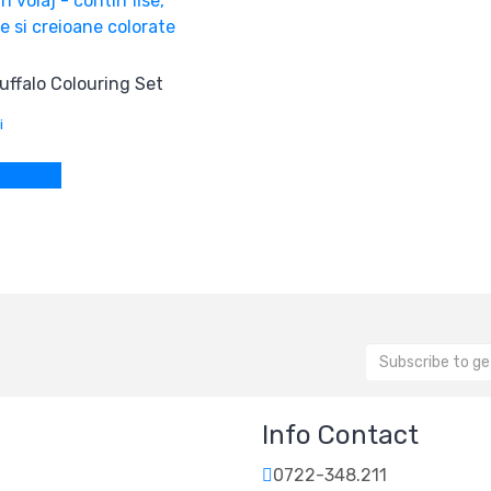
uffalo Colouring Set
i
 în coș
Info Contact
0722-348.211