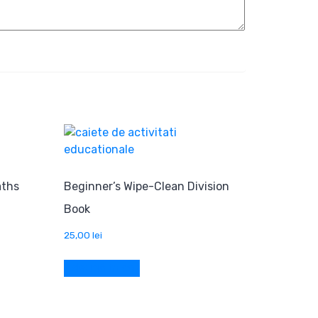
aths
Beginner’s Wipe-Clean Division
Book
25,00
lei
Adaugă în coș