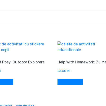
d Posy: Outdoor Explorers
Help With Homework: 7+ M
i
25,00
lei
 în coș
Adaugă în coș