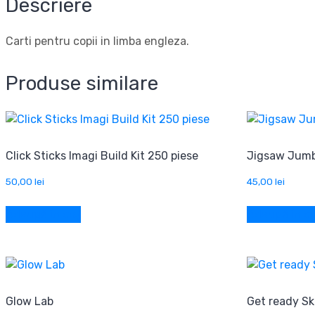
Descriere
Carti pentru copii in limba engleza.
Produse similare
Click Sticks Imagi Build Kit 250 piese
Jigsaw Jumb
50,00
lei
45,00
lei
Adaugă în coș
Adaugă în c
Glow Lab
Get ready Sk