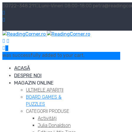
0722-348.211
Luni-Vineri 08:00-18:00
petra@readingcor
0
was successfully added to your cart.
ACASĂ
DESPRE NOI
MAGAZIN ONLINE
ULTIMELE APARIȚII
BOARD GAMES &
PUZZLES
CATEGORII PRODUSE
Activități
Julia Donaldson