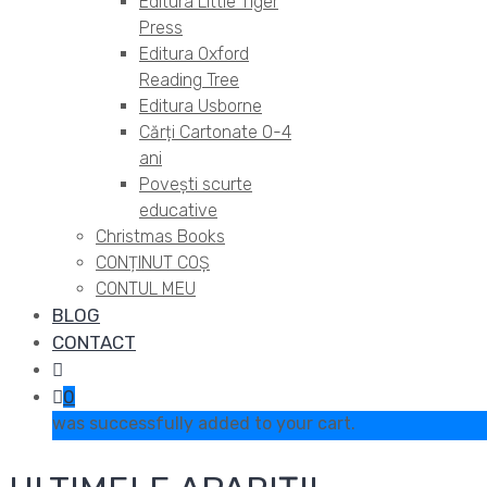
Editura Little Tiger
Press
Editura Oxford
Reading Tree
Editura Usborne
Cărți Cartonate 0-4
ani
Povești scurte
educative
Christmas Books
CONȚINUT COȘ
CONTUL MEU
BLOG
CONTACT
0
was successfully added to your cart.