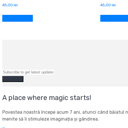
45,00
lei
45,00
lei
Adaugă în coș
Adaugă în c
A place where magic starts!
Povestea noastră începe acum 7 ani, atunci când băiatul nos
menite să îi stimuleze imaginația și gândirea.