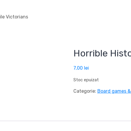
ile Victorians
Horrible Histo
7,00
lei
Stoc epuizat
Categorie:
Board games &