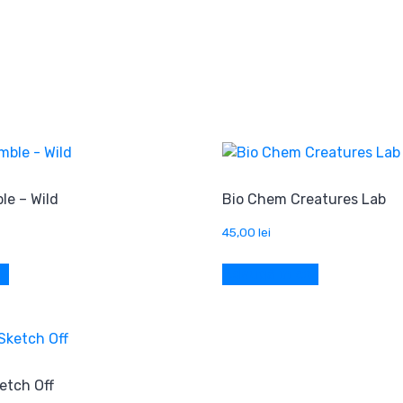
le – Wild
Bio Chem Creatures Lab
45,00
lei
oș
Adaugă în coș
etch Off