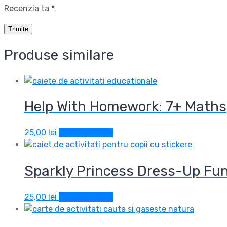
Recenzia ta
*
Produse similare
Help With Homework: 7+ Maths
25,00
lei
Adaugă în coș
Sparkly Princess Dress-Up Fu
25,00
lei
Adaugă în coș