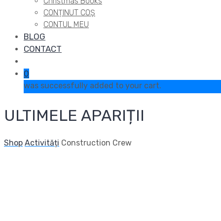
Christmas Books
CONȚINUT COȘ
CONTUL MEU
BLOG
CONTACT
0
was successfully added to your cart.
ULTIMELE APARIȚII
Shop
Activități
Construction Crew