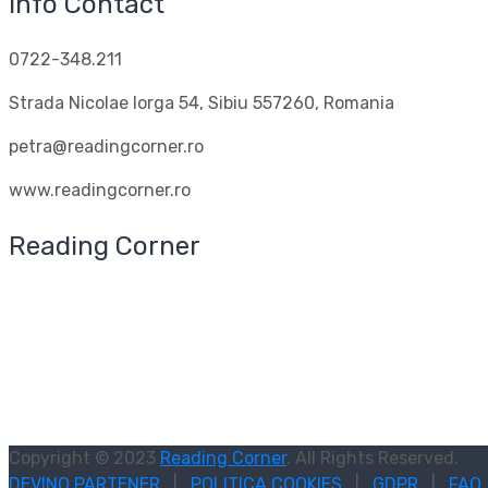
Info Contact
0722-348.211
Strada Nicolae Iorga 54, Sibiu 557260, Romania
petra@readingcorner.ro
www.readingcorner.ro
Reading Corner
Copyright © 2023
Reading Corner
. All Rights Reserved.
DEVINO PARTENER
|
POLITICA COOKIES
|
GDPR
|
FAQ