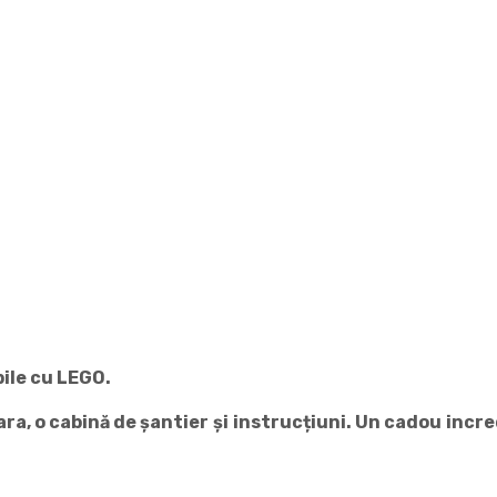
bile cu LEGO
.
ara
, o
cabină
de
șantier
și
instrucțiuni
. Un
cadou
incre