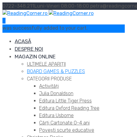
0722-348.211
Luni-Vineri 08:00-18:00
petra@readingcorne
0
was successfully added to your cart.
ACASĂ
DESPRE NOI
MAGAZIN ONLINE
ULTIMELE APARIȚII
BOARD GAMES & PUZZLES
CATEGORII PRODUSE
Activități
Julia Donaldson
Editura Little Tiger Press
Editura Oxford Reading Tree
Editura Usborne
Cărți Cartonate 0-4 ani
Povești scurte educative