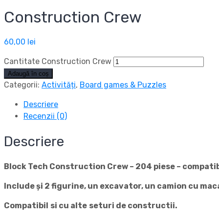
Construction Crew
60,00
lei
Cantitate Construction Crew
Adaugă în coș
Categorii:
Activități
,
Board games & Puzzles
Descriere
Recenzii (0)
Descriere
Block Tech Construction Crew – 204
piese – compati
Include
și
2 figurine, un excavator, un camion cu
mac
Compatibil
si
cu
alte
seturi
de
constructii
.