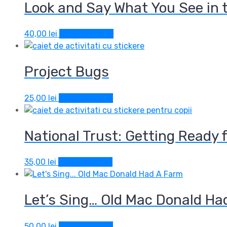
Look and Say What You See in 
40,00
lei
Adaugă în coș
Project Bugs
25,00
lei
Adaugă în coș
National Trust: Getting Ready 
35,00
lei
Adaugă în coș
Let’s Sing… Old Mac Donald Ha
50,00
lei
Adaugă în coș