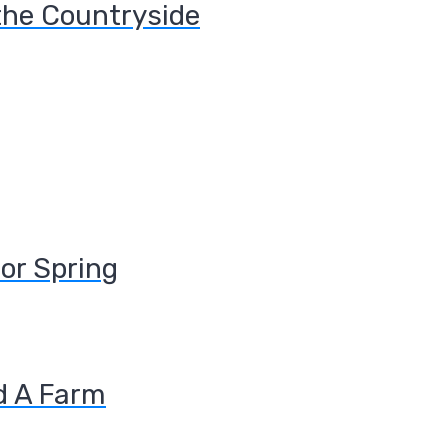
the Countryside
for Spring
d A Farm