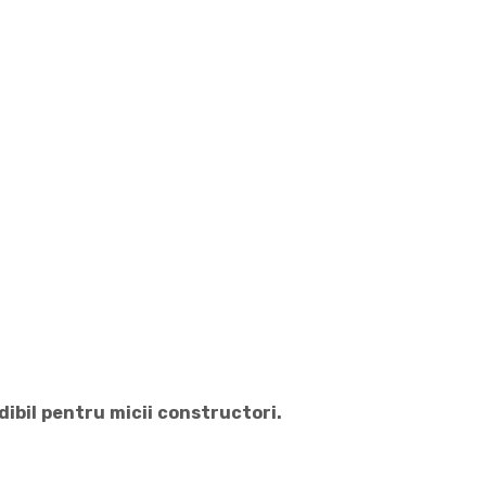
dibil
pentru
m
icii
constructori
.