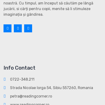
noastră. Cu timpul, am început să căutăm pe lângă
jucării, si cărți pentru copii, menite să îi stimuleze
imaginația și gândirea.
Info Contact
0722-348.211
Strada Nicolae Iorga 54, Sibiu 557260, Romania
petra@readingcorner.ro
www.readingcorner.ro