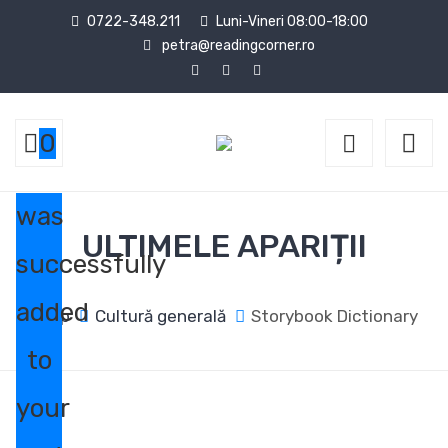
0722-348.211
Luni-Vineri 08:00-18:00
petra@readingcorner.ro
0
was
ULTIMELE APARIȚII
successfully
added
Shop
Cultură generală
Storybook Dictionary
to
your