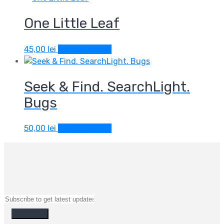
One Little Leaf
45,00
lei
Adaugă în coș
Seek & Find. SearchLight.
Bugs
50,00
lei
Adaugă în coș