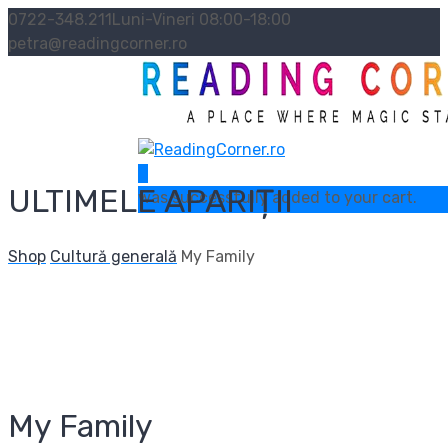
0722-348.211
Luni-Vineri 08:00-18:00
petra@readingcorner.ro
0
ULTIMELE APARIȚII
was successfully added to your cart.
Shop
Cultură generală
My Family
My Family