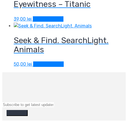
Eyewitness – Titanic
39,00
lei
Adaugă în coș
Seek & Find. SearchLight.
Animals
50,00
lei
Adaugă în coș