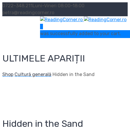
0722-348.211
Luni-Vineri 08:00-18:00
petra@readingcorner.ro
0
was successfully added to your cart.
ULTIMELE APARIȚII
Shop
Cultură generală
Hidden in the Sand
Hidden in the Sand