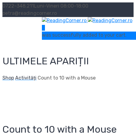
0722-348.211
Luni-Vineri 08:00-18:00
petra@readingcorner.ro
0
was successfully added to your cart.
ULTIMELE APARIȚII
Shop
Activități
Count to 10 with a Mouse
Count to 10 with a Mouse