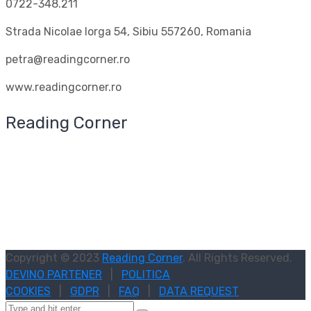
0722-348.211
Strada Nicolae Iorga 54, Sibiu 557260, Romania
petra@readingcorner.ro
www.readingcorner.ro
Reading Corner
Copyright © 2023
Reading Corner
. All Rights Reserved.
DEVINO PARTENER
|
POLITICA
COOKIES
|
GDPR
|
FAQ
|
DATA REQUEST