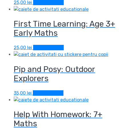
25,00
lei
Adaugă în coș
First Time Learning: Age 3+
Early Maths
25,00
lei
Adaugă în coș
Pip and Posy: Outdoor
Explorers
35,00
lei
Adaugă în coș
Help With Homework: 7+
Maths