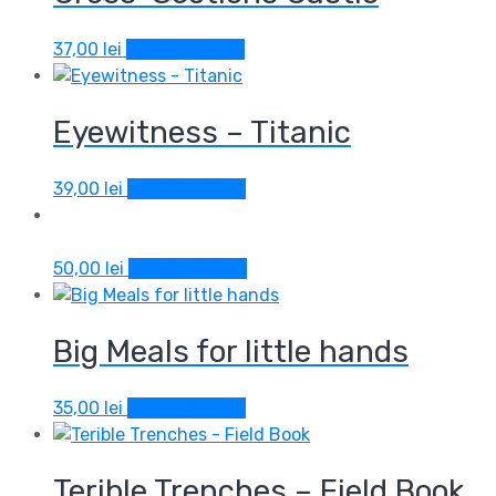
37,00
lei
Adaugă în coș
Eyewitness – Titanic
39,00
lei
Adaugă în coș
50,00
lei
Adaugă în coș
Big Meals for little hands
35,00
lei
Adaugă în coș
Terible Trenches – Field Book