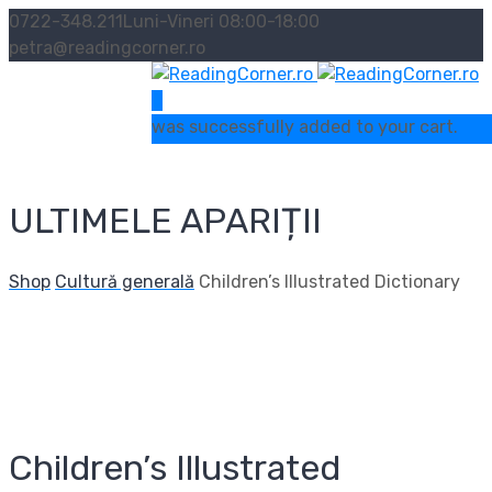
0722-348.211
Luni-Vineri 08:00-18:00
petra@readingcorner.ro
0
was successfully added to your cart.
ULTIMELE APARIȚII
Shop
Cultură generală
Children’s Illustrated Dictionary
Children’s Illustrated